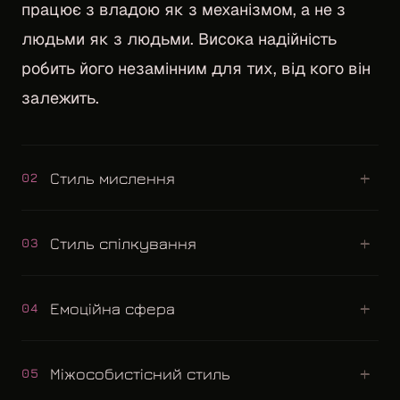
працює з владою як з механізмом, а не з
людьми як з людьми. Висока надійність
робить його незамінним для тих, від кого він
залежить.
+
Стиль мислення
02
Він мислить системами: бачить зв'язки між
+
Стиль спілкування
03
елементами, тримає в голові складну
мережу домовленостей, зобов'язань і
Він не будує публічного образу й не прагне
+
Емоційна сфера
04
взаємозалежностей. Він — живий архів, який
визнання — на відміну від більшості
пам'ятає всі деталі.
політиків. Йому це не потрібно, бо він не
Емоційно він рівний і холоднокровний: не
+
Міжособистісний стиль
05
отримує задоволення від аплодисментів.
панікує, не драматизує, його важко вивести з
Його мислення прагматичне й