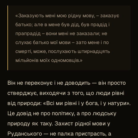
«Заказують мені мою рідну мову, – заказує
батько; але в мене був дід, був прадід і
прапрадід – вони мені не заказали; не
слухає батько мої мови – зато мене і по
смерті, може, послухають штирнадцять
мільйонів моїх одномовців.»
Він не переконує і не доводить — він просто
стверджує, виходячи з того, що люди рівні
від природи: «Всі ми рівні і у бога, і у натури».
Це довід не про політику, а про людську
природу як таку. Захист рідної мови у
Руданського — не палка пристрасть, а