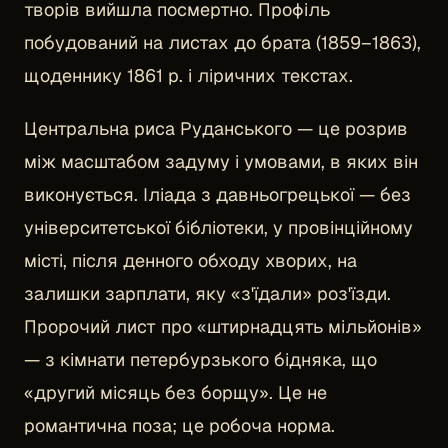
творів вийшла посмертно. Профіль
побудований на листах до брата (1859–1863),
щоденнику 1861 р. і ліричних текстах.
Центральна риса Руданського — це розрив
між масштабом задуму і умовами, в яких він
виконується. Іліада з давньогрецької — без
університетської бібліотеки, у провінційному
місті, після денного обходу хворих, на
залишки зарплати, яку «з'їдали» роз'їзди.
Пророчий лист про «штирнадцять мільйонів»
— з кімнати петербурзького бідняка, що
«другий місяць без борщу». Це не
романтична поза; це робоча норма.