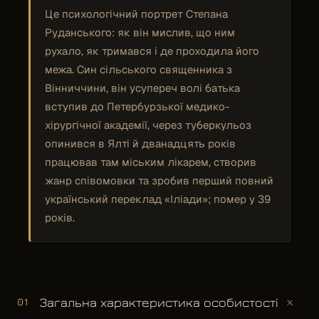
Це психологічний портрет Степана
Руданського: як він мислив, що ним
рухало, як тримався і де проходила його
межа. Син сільського священника з
Вінниччини, він усупереч волі батька
вступив до Петербурзької медико-
хірургічної академії, через туберкульоз
опинився в Ялті й дванадцять років
працював там міським лікарем, створив
жанр співомовки та зробив перший повний
український переклад «Іліади»; помер у 39
років.
+
Загальна характеристика особистості
01