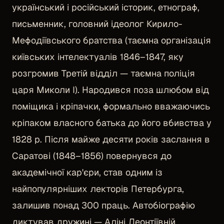
український і російський історик, етнограф,
письменник, головний ідеолог Кирило-
Мефодіївського братства (таємна організація
київських інтелектуалів 1846–1847, яку
розгромив Третій відділ — таємна поліція
царя Миколи І). Народився поза шлюбом від
поміщика і кріпачки, формально вважаючись
кріпаком власного батька до його вбивства у
1828 р. Після майже десяти років заслання в
Саратові (1848–1856) повернувся до
академічної кар'єри, став одним із
найпопулярніших лекторів Петербурга,
залишив понад 300 праць. Автобіографію
диктував дружині — Аліні Леонтіївній