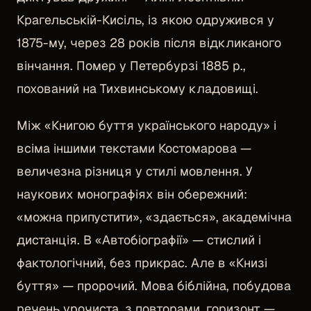
Крагельській-Кисіль, із якою одружився у
1875-му, через 28 років після відкликаного
вінчання. Помер у Петербурзі 1885 р.,
похований на Тихвинському кладовищі.
Між «Книгою буття українського народу» і
всіма іншими текстами Костомарова —
величезна різниця у стилі мовлення. У
наукових монографіях він обережний:
«можна припустити», «здається», академічна
дистанція. В «Автобіографії» — стислий і
фактологічний, без прикрас. Але в «Книзі
буття» — пророчий. Мова біблійна, побудова
речень урочиста, з повторами, горизонт —