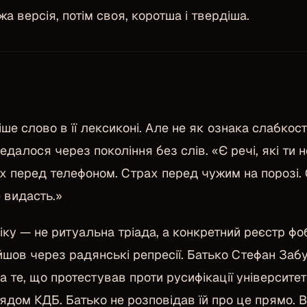
 версія, потім своя, коротша і твердіша.
ше слово в її лексиконі. Але не як ознака слабкост
далося через покоління без слів. «Є речі, які ти не
х перед телефоном. Страх перед чужим на порозі. С
 видасть.»
іку — не ритуальна тріада, а конкретний реєстр фо
ойшов через радянські репресії. Батько Стефан За
за те, що протестував проти русифікації університе
ядом КДБ. Батько не розповідав їй про це прямо. В