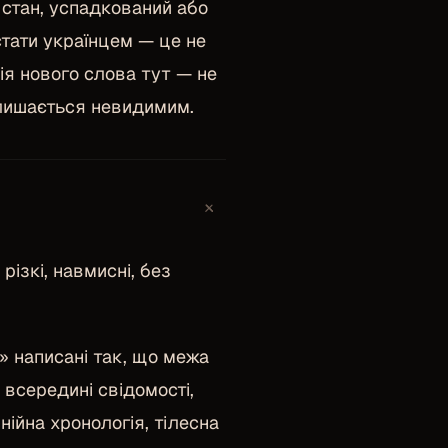
 стан, успадкований або
стати українцем — це не
ія нового слова тут — не
алишається невидимим.
+
ізкі, навмисні, без
» написані так, що межа
всередині свідомості,
нійна хронологія, тілесна