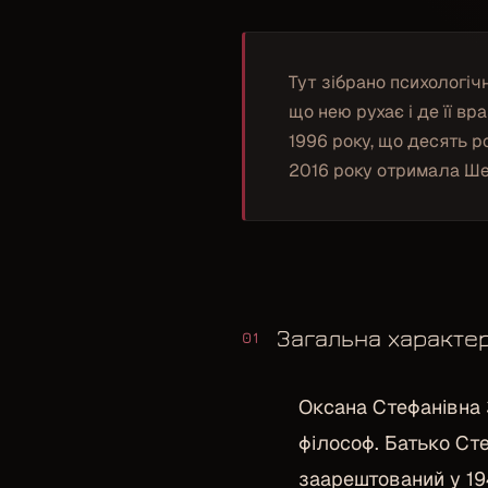
Тут зібрано психологіч
що нею рухає і де її в
1996 року, що десять р
2016 року отримала Ше
Загальна характе
01
Оксана Стефанівна 
філософ. Батько Ст
заарештований у 19