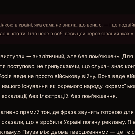
нкою в країні, яка сама не знала, що вона є, — і це подві
наєш, хто ти. Тіло несе в собі весь цей нерозказаний жах.»
 виступах — аналітичний, але без пом'якшень. Для 
тя поступово, не припускаючи, що слухач знає кон
Росія веде не просто військову війну. Вона веде вій
нашого існування як окремого народу, окремої мови
 ескалації, без ілюстрацій, без пом'якшення.
кативно прямий тон, де фраза звучить готовою для
 сказали, що я зробила Україні погану рекламу. Я 
екламу.» Пауза між двома твердженнями — це і є ст