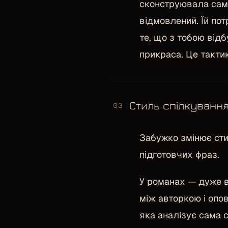
сконструювала сама
відмовлений. Їй пот
те, що з тобою від
прикраса. Це такти
Стиль спілкуванн
03
Забужко змінює стил
підготовчих фраз.
У романах — дуже в
між авторкою і опо
яка аналізує сама с