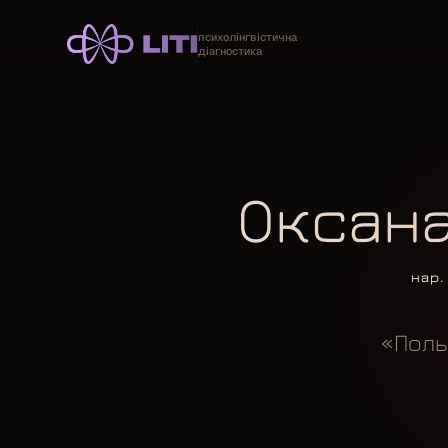
психолінгвістична
діагностика
Оксана
нар.
«Поль