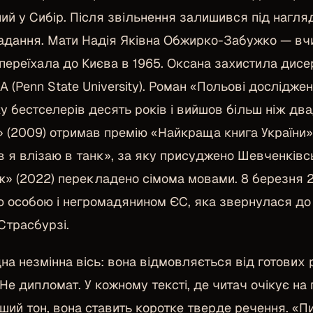
аний у Сибір. Після звільнення залишився під нагл
дання. Мати Надія Яківна Обжирко-Забужко — вчи
переїхала до Києва в 1965. Оксана захистила дисерт
(Penn State University). Роман «Польові досліджен
ску бестселерів десять років і вийшов більш ніж д
» (2009) отримав премію «Найкраща книга України»
ов я влізаю в танк», за яку присуджено Шевченківс
» (2022) перекладено сімома мовами. 8 березня 
 особою і негромадянином ЄС, яка звернулася до 
Страсбурзі.
на незмінна вісь: вона відмовляється від готових 
Не дипломат. У кожному тексті, де читач очікує на
ший тон, вона ставить коротке тверде речення. «П