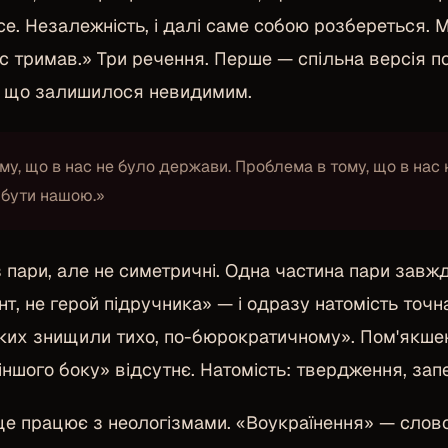
се. Незалежність, і далі саме собою розбереться. М
с тримав.» Три речення. Перше — спільна версія под
е, що залишилося невидимим.
му, що в нас не було держави. Проблема в тому, що в нас
бути нашою.»
 пари, але не симетричні. Одна частина пари завж
т, не герой підручника» — і одразу натомість точ
 яких знищили тихо, по-бюрократичному». Пом'якшен
іншого боку» відсутнє. Натомість: твердження, зап
е працює з неологізмами. «Воукраїнення» — слово