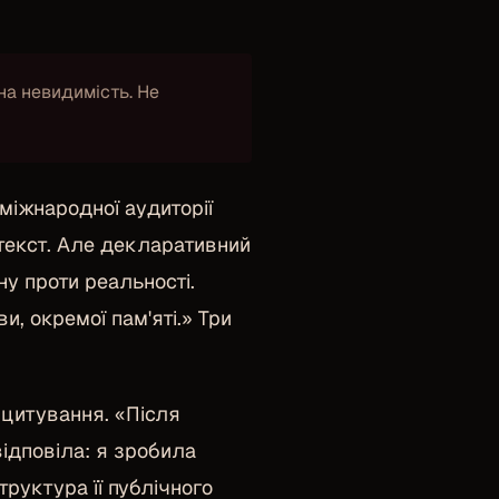
йна невидимість. Не
міжнародної аудиторії
текст. Але декларативний
ну проти реальності.
, окремої пам'яті.» Три
 цитування. «Після
відповіла: я зробила
руктура її публічного