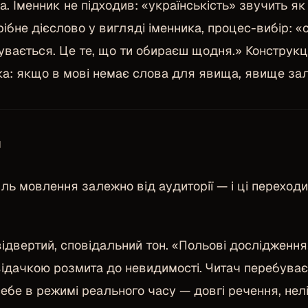
. Іменник не підходив: «українськість» звучить як
рібне дієслово у вигляді іменника, процес-вибір: «
бувається. Це те, що ти обираєш щодня.» Конструкц
ка: якщо в мові немає слова для явища, явище з
я
ь мовлення залежно від аудиторії — і ці переходи р
ідвертий, сповідальний тон. «Польові дослідження
відачкою розмита до невидимості. Читач перебуває 
ебе в режимі реального часу — довгі речення, нелі