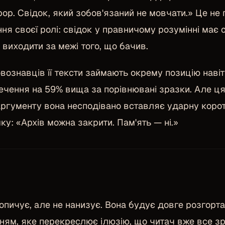
рор. Свідок, який зобов'язаний не мовчати.» Це не
ня своєї ролі: свідок у правничому розумінні має 
 виходити за межі того, що бачив.
вознавців її тексти займають окрему позицію навіт
чення на 59% вища за порівнювані зразки. Але ця
аргументу вона несподівано вставляє ударну корот
мку: «Архів можна закрити. Пам'ять — ні.»
пичує, але не нанизує. Вона будує довге розгорта
ям, яке перекреслює ілюзію, що читач вже все з