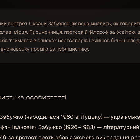
ний портрет Оксани Забужко: як вона мислить, як говорить
разливі місця. Письменниця, поетеса й філософ за освітою,
оків тримався в списках бестселерів і вийшов більш ніж 
вченківську премію за публіцистику.
ристика особистості
Забужко (народилася 1960 в Луцьку) — українська
ефан Іванович Забужко (1926–1983) — літературний
49 за протест проти обов'язкового викладання ро