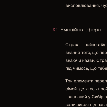
висловлювання: чужа
Емоційна сфера
04
Страх — найпостійні
знання того, що пере
знаючи назви. Стра
під чимось, що тебе
Три елементи перел
сімей, де хтось пр
і засланий у Сибір 
залишився під нагл