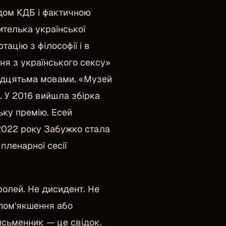
ядом КДБ і фактичною
телька української
ацію з філософії і в
ня з українського сексу»
вадцятьма мовами. «Музей
. У 2016 вийшла збірка
ьку премію. Есей
2022 року Забужко стала
пленарної сесії
ролей. Не дисидент. Не
 пом'якшення або
исьменник — це свідок.