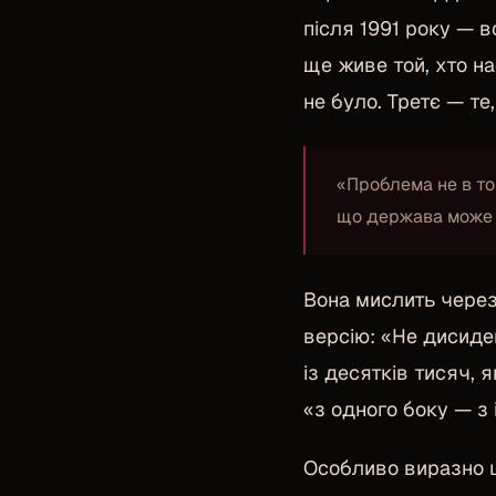
після 1991 року — в
ще живе той, хто на
не було. Третє — т
«Проблема не в то
що держава може 
Вона мислить через
версію: «Не дисиден
із десятків тисяч,
«з одного боку — з 
Особливо виразно ц