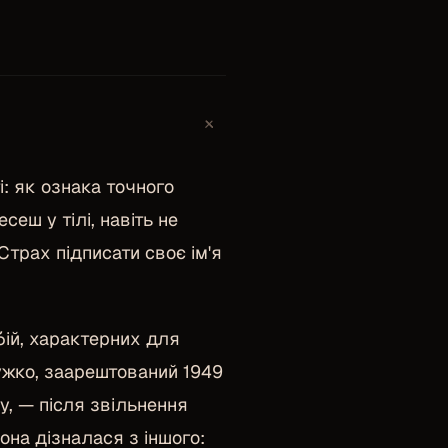
+
і: як ознака точного
сеш у тілі, навіть не
трах підписати своє ім'я
бій, характерних для
бужко, заарештований 1949
ту, — після звільнення
она дізналася з іншого: