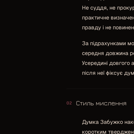
Не суддя, не проку
практичне визначен
правду і не повинен
За підрахунками мо
середня довжина ре
Усередині довгого 
після неї фіксує ду
Стиль мислення
02
Думка Забужко нако
коротким твердженн