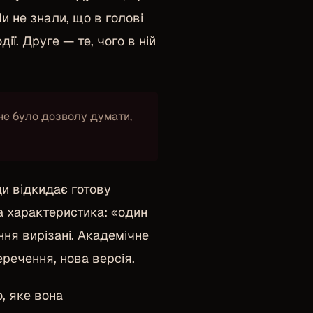
и не знали, що в голові
ії. Друге — те, чого в ній
 не було дозволу думати,
ди відкидає готову
на характеристика: «один
ня вирізані. Академічне
еречення, нова версія.
, яке вона