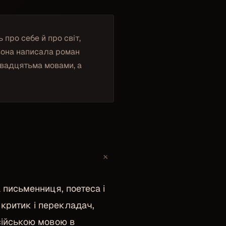
 про себе й про світ,
 вона написала роман
двадцятьма мовами, а
+
 письменниця, поетеса і
 критик і перекладач,
сійською мовою в