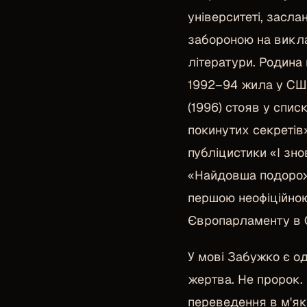
університеті, засл
забороною на викла
літератури. Родина 
1992–94 жила у США 
(1996) стояв у спи
покинутих секретів
публіцистики «І зн
«Найдовша подорож
першою неофіційною
Європарламенту в 
У мові Забужко є од
жертва. Не пророк. 
переведення в м'як