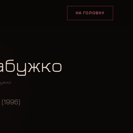
НА ГОЛОВНУ
Забужко
бужко
(1996)