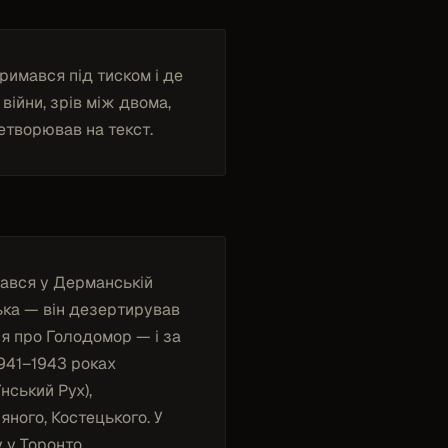
римався під тиском і де
війни, зрів між двома,
ретворював на текст.
чався у Дерманській
ська — він дезертирував
вся про Голодомор — і за
1941–1943 роках
нський Рух),
ного, Костецького. У
 у Торонто.