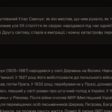
аштований Улас Самчук: як він мислив, що ним рухало, як т
рожив усе XX століття як свідок: народився під час однієї 
 Другу світову, старів в еміграції, і кожну катастрофу пе
ук (1905–1987) народився у селі Дермань на Волині. Нав
імназії. У 1927 році його мобілізували до польського вій
лав, потім Прага. У 1932 році, перебуваючи у Празі, дізна
ю», перший у світі роман про штучний голод в Україні. У 
нь» у Рівному. Після війни очолив МУР (Мистецький Украї
ля переміщених осіб письменників Шереха, Петрова, Багря
 Канади, де прожив решту життя. Помер 9 липня 1987 року