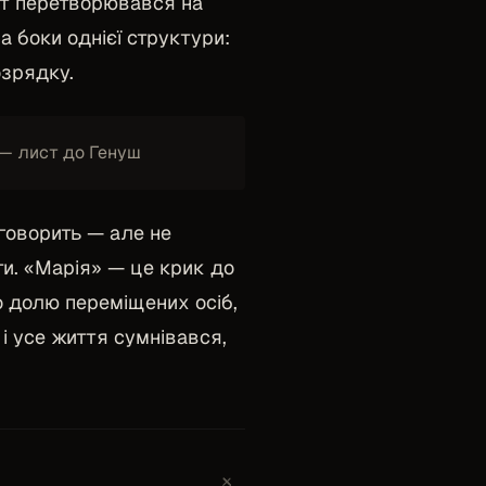
ут перетворювався на
а боки однієї структури:
озрядку.
 — лист до Генуш
говорить — але не
ти. «Марія» — це крик до
о долю переміщених осіб,
і усе життя сумнівався,
+