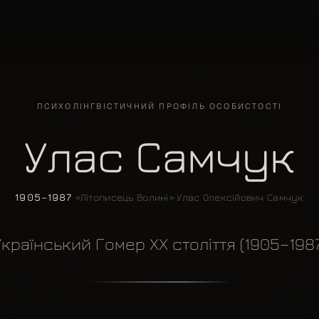
ПСИХОЛІНГВІСТИЧНИЙ ПРОФІЛЬ ОСОБИСТОСТІ
Улас Самчук
1905–1987
·
«Літописець Волині»
·
Улас Олексійович Самчук
Український Гомер XX століття (1905–1987