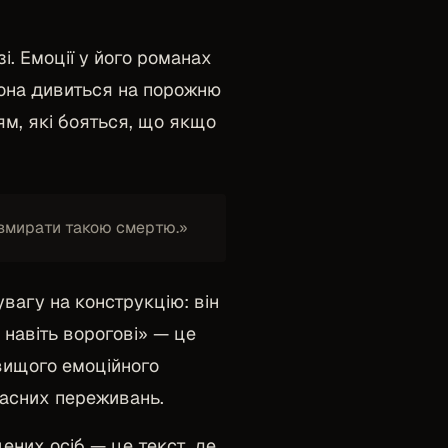
. Емоції у його романах
 вона дивиться на порожню
ям, які бояться, що якщо
 вмирати такою смертю.»
увагу на конструкцію: він
 навіть ворогові» — це
йвищого емоційного
асних переживань.
ених осіб — це текст, де