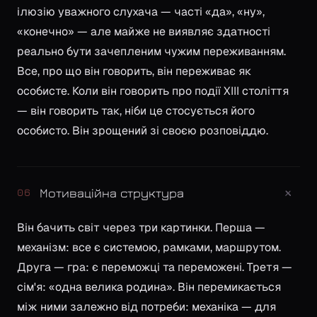
ілюзію уважного слухача — часті «да», «ну»,
«конечно» — але майже не виявляє здатності
реально бути зачепленим чужим переживанням.
Все, про що він говорить, він переживає як
особисте. Коли він говорить про події XIII століття
— він говорить так, ніби це стосується його
особисто. Він зрощений зі своєю розповіддю.
+
Мотиваційна структура
06
Він бачить світ через три картинки. Перша —
механізм: все є системою, рамками, маршрутом.
Друга — гра: є переможці та переможені. Третя —
сім'я: «одна велика родина». Він перемикається
між ними залежно від потреби: механіка — для