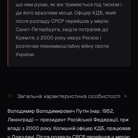
що ним рухає, як він тримається під тиском і
де його вразливе місце. Офіцер КДБ, який
після розпаду СРСР перейшов у мерію
Санкт-Петербурга, звідти потрапив до
Кремля, з 2000 року керує Росією і
розпочав повномасштабну війну проти
України.
+
Загальна характеристика особистості
01
Володимир Володимирович Путін (нар. 1952,
Ленінград) — президент Російської Федерації, при
владі з 2000 року. Колишній офіцер КДБ, працював
у Дрездені. Після розвалу СРСР перейшов у мерію