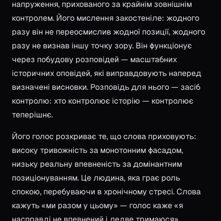
напруження, прихованого за крайнім зовнішнім
контролем. Його мислення закостеніле: жодного
разу він не переосмислив жодної позиції, жодного
разу не визнав іншу точку зору. Він функціонує
через побудову розповідей — масштабних
історичних оповідей, які виправдовують наперед
визначені висновки. Розповідь для нього — засіб
контролю: хто контролює історію — контролює
теперішнє.
Його голос розкриває те, що слова приховують:
високу тривожність за монотонним фасадом,
низьку реальну впевненість за домінантним
позиціонуванням. Це людина, яка грає роль
спокою, перебуваючи в хронічному стресі. Слова
кажуть «ми разом у цьому» — голос каже «я
насправді не впевнений і ледве тримаюся».