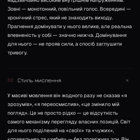
надзвичайно високим внутрішнім напруженням.
Зовні — монотонний, повільний голос. Всередині —
хронічний стрес, який не знаходить виходу.
Прагнення домінувати у нього велике, але реальна
впевненість у собі — значно нижча. Домінування
для нього — не прояв сили, а спосіб заглушити
тривогу.
+
Стиль мислення
02
У масиві мовлення він жодного разу не сказав «я
зрозумів», «я переосмислив», «це змінило мій
погляд». Це не просто рідко — це відсутність
самого механізму перегляду власних позицій. Світ
для нього поділений на «своїх» та «чужих»,
«правильне» та «хибне» — без проміжних зон. Він