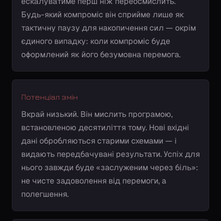
ескалуватиме перш ніж переосмислить.
Будь-який компроміс він сприйме лише як
тактичну паузу для накопичення сил — окрім
єдиного випадку: коли компроміс буде
оформлений як його безумовна перемога.
Потенціал змін
Вкрай низький. Він мислить програмою,
встановленою десятиліття тому. Нові вхідні
дані обробляються старими схемами — і
видають передбачувані результати. Успіх для
нього завжди буде «заслуженим через біль»:
не чисте задоволення від перемоги, а
полегшення.