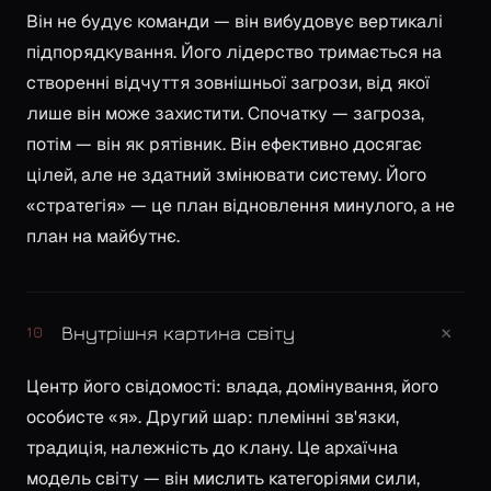
Він не будує команди — він вибудовує вертикалі
підпорядкування. Його лідерство тримається на
створенні відчуття зовнішньої загрози, від якої
лише він може захистити. Спочатку — загроза,
потім — він як рятівник. Він ефективно досягає
цілей, але не здатний змінювати систему. Його
«стратегія» — це план відновлення минулого, а не
план на майбутнє.
+
Внутрішня картина світу
10
Центр його свідомості: влада, домінування, його
особисте «я». Другий шар: племінні зв'язки,
традиція, належність до клану. Це архаїчна
модель світу — він мислить категоріями сили,