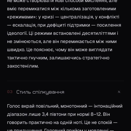
не може створювати нові способи мислення, але
вміє перемикатися між кількома заготовленими
«режимами»: у кризі — централізація, у конфлікті
— ескалація, при дефіциті підтримки — посилення
ідеології. Ці режими встановлені десятиліттями і
не змінюються, але він перемикається між ними
швидко. Це пояснює, чому він може виглядати
тактично гнучким, залишаючись стратегічно
закостенілим.
+
Стиль спілкування
03
Голос вкрай повільний, монотонний — інтонаційний
діапазон лише 3,4 півтони при нормі 8–12. Він
говорить практично на одній ноті. Це не спокій —
це придушення. Головний прийом у мовленні —