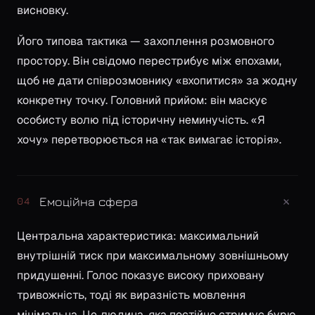
висновку.
Його типова тактика — захоплення розмовного
простору. Він свідомо перестрибує між епохами,
щоб не дати співрозмовнику «вхопитися» за жодну
конкретну точку. Головний прийом: він маскує
особисту волю під історичну неминучість. «Я
хочу» перетворюється на «так вимагає історія».
+
Емоційна сфера
04
Центральна характеристика: максимальний
внутрішній тиск при максимальному зовнішньому
придушенні. Голос показує високу приховану
тривожність, тоді як виразність мовлення
мінімальна. Це людина, яка постійно стримує бурю