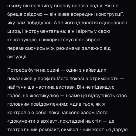
цьому він повірив у власну версію подій. Він не
бреше свідомо — він живе всередині конструкції,
яку сам побудував. Але його ідеологія одночасно і
щира, і інструментальна: він і вірить у свою
конструкцію, і використовує її як зброю,
перемикаючись між режимами залежно від
ситуації.
Потреба бути на сцені — один з найвищих
показників у профілі. Його показна стриманість —
найгучніша частина вистави. Він не підвищує
голос, не жестикулює — і саме ця відсутність стає
головним повідомленням: «дивіться, як я
контролюю себе, поки навколо хаос». Його
«документи з архіву», покладені на стіл — це
театральний реквізит, символічний жест «я дарую