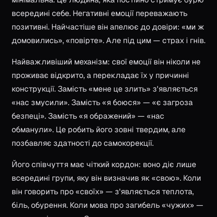
всередині себе. Негативні емоції переважають
позитивні. Найчастіше він апелює до довіри: «ми ж
домовились», «повірте». Але під цим — страх і гнів.
Найважливіший механізм: свої емоції він ніколи не
проживає відкрито, а перекладає їх у причинні
конструкції. Замість «мене це злить» з'являється
«нас змусили». Замість «я боюся» — «є загроза
безпеці». Замість «я ображений» — «нас
обманули». Це робить його зовні твердим, але
позбавляє здатності до самокорекції.
Його співчуття має чіткий кордон: воно діє лише
всередині групи, яку він визначив як «свою». Коли
він говорить про «своїх» — з'являється теплота,
біль, обурення. Коли мова про загибель «чужих» —