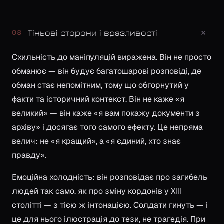
+
Тіньові сторони і вразливості
08
Схильність до маніпуляцій виражена. Він не просто
обманює — він будує багатошарові розповіді, де
обман стає непомітним, тому що обгорнутий у
факти та історичний контекст. Він не каже «я
великий» — він каже «я вам покажу документи з
архіву» і досягає того самого ефекту. Це непряма
велич: не «я кращий», а «я єдиний, хто знає
правду».
Емоційна холодність: він розповідає про загибель
людей так само, як про зміну кордонів у XIII
столітті — з тією ж інтонацією. Солдати гинуть — і
це для нього ілюстрація до тези, не трагедія. При