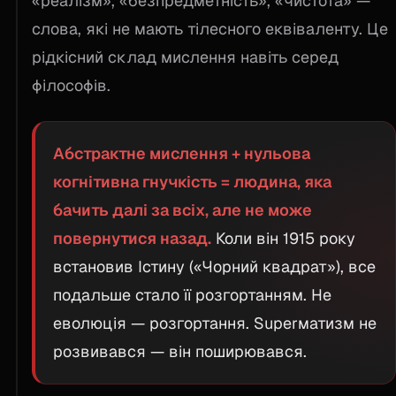
«реалізм», «безпредметність», «чистота» —
слова, які не мають тілесного еквіваленту. Це
рідкісний склад мислення навіть серед
філософів.
Абстрактне мислення + нульова
когнітивна гнучкість = людина, яка
бачить далі за всіх, але не може
повернутися назад.
Коли він 1915 року
встановив Істину («Чорний квадрат»), все
подальше стало її розгортанням. Не
еволюція — розгортання. Superматизм не
розвивався — він поширювався.