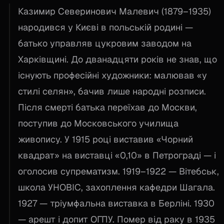
Казимир Северинович Малевич (1879–1935)
народився у Києві в польській родині —
батько управляв цукровим заводом на
Харківщині. До дванадцяти років не знав, що
існують професійні художники: малював «у
стилі селян», бачив лише народні розписи.
Після смерті батька переїхав до Москви,
поступив до Московського училища
живопису. У 1915 році виставив «Чорний
квадрат» на виставці «0,10» в Петрограді — і
оголосив супрематизм. 1919–1922 — Вітебськ,
школа УНОВІС, захоплення кафедри Шагала.
1927 — тріумфальна виставка в Берліні. 1930
— арешт і допит ОГПУ. Помер від раку в 1935