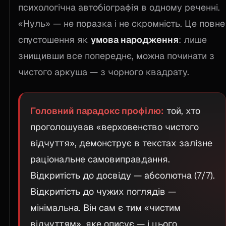
психологічна автобіографія в одному реченні.
«Нуль» — не поразка і не скромність. Це повне
спустошення як
умова народження
: лише
знищивши все попереднє, можна починати з
чистого аркуша — з чорного квадрату.
Головний парадокс профілю:
той, хто
проголошував «верховенство чистого
відчуття», демонструє в текстах залізне
раціональне самовиправдання.
Відкритість до досвіду — абсолютна (7/7).
Відкритість до чужих поглядів —
мінімальна. Він сам є тим «чистим
відчуттям», яке описує — і цього