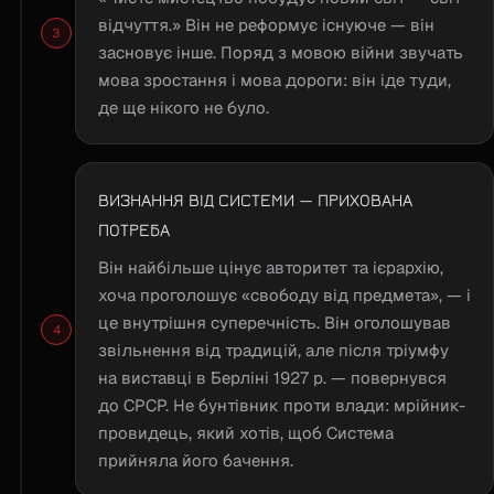
відчуття.» Він не реформує існуюче — він
засновує інше. Поряд з мовою війни звучать
мова зростання і мова дороги: він іде туди,
де ще нікого не було.
ВИЗНАННЯ ВІД СИСТЕМИ — ПРИХОВАНА
ПОТРЕБА
Він найбільше цінує авторитет та ієрархію,
хоча проголошує «свободу від предмета», — і
це внутрішня суперечність. Він оголошував
звільнення від традицій, але після тріумфу
на виставці в Берліні 1927 р. — повернувся
до СРСР. Не бунтівник проти влади: мрійник-
провидець, який хотів, щоб Система
прийняла його бачення.