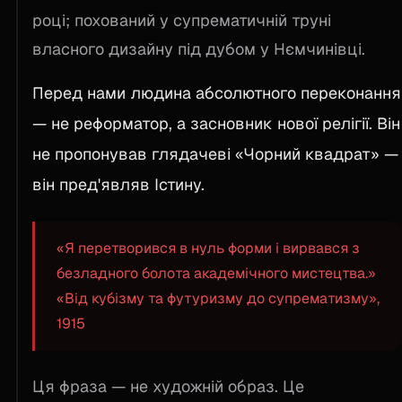
році; похований у супрематичній труні
власного дизайну під дубом у Нємчинівці.
Перед нами людина абсолютного переконання
— не реформатор, а засновник нової релігії. Він
не пропонував глядачеві «Чорний квадрат» —
він пред'являв Істину.
«Я перетворився в нуль форми і вирвався з
безладного болота академічного мистецтва.»
«Від кубізму та футуризму до супрематизму»,
1915
Ця фраза — не художній образ. Це