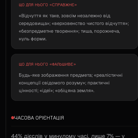
ЩО ДЛЯ НЬОГО «СПРАВЖНЄ»
«Відчуття як таке, зовсім незалежно від
середовища»; «верховенство чистого відчуття»;
«безпредметне творення»; тиша, порожнеча,
нуль форми.
ЩО ДЛЯ НЬОГО «ФАЛЬШИВЕ»
Будь-яке зображення предмета; «реалістичні
концепції свідомого розуму»; практичні
цінності; «ідеї»; «обіцяна земля».
ЧАСОВА ОРІЄНТАЦІЯ
44% дієслів у минулому часі, лише 7% — у