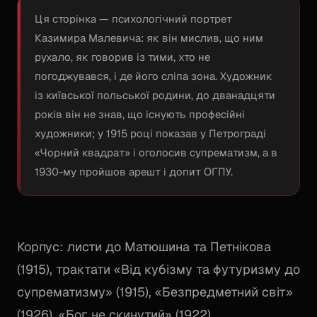
Ця сторінка — психологічний портрет
Казимира Малевича: як він мислив, що ним
рухало, як говорив із тими, хто не
погоджувався, і де його сліпа зона. Художник
із київської польської родини, до дванадцяти
років він не знав, що існують професійні
художники; у 1915 році показав у Петрограді
«Чорний квадрат» і оголосив супрематизм, а в
1930-му пройшов арешт і допит ОГПУ.
Корпус: листи до Матюшина та Петнікова
(1915), трактати «Від кубізму та футуризму до
супрематизму» (1915), «Безпредметний світ»
(1926), «Бог не скинутий» (1922),