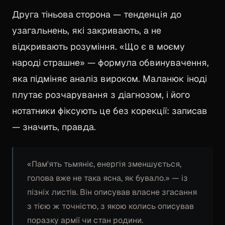
Друга тіньова сторона — тенденція до
узагальнень, які закривають, а не
відкривають розуміння. «Що є в моєму
народі страшне» — формула обвинувачення,
яка підміняє аналіз вироком. Маланюк іноді
плутає розчарування з діагнозом, і його
нотатники фіксують це без корекції: записав
— значить, правда.
«Пам'ять тьмяніє, енергія зменшується,
голова вже не така ясна, як бувало.» — із
пізніх листів. Він описував власне згасання
з тією ж точністю, з якою колись описував
поразку армії чи стан родини.