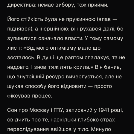
директива: немає вибору, тож прийми.
Його стійкість була не пружинною (впав —
піднявся), а інерційною: він рухався далі, бо
зупинитися означало впасти. У тому самому
листі: «Від мого оптимізму мало що
зосталось. В душі ще раптом спалахує, та не
надовго. І знов тяжілять крила.» Він бачив,
що внутрішній ресурс вичерпується, але не
шукав способу його відновити — просто
фіксував процес.
Сон про Москву і ГПУ, записаний у 1941 році,
свідчить про те, наскільки глибоко страх
переслідування ввійшов у тіло. Минуло