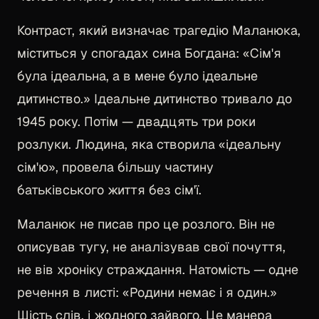
Контраст, який визначає трагедію Маланюка,
міститься у спогадах сина Богдана: «Сім'я
була ідеальна, а в мене було ідеальне
дитинство.» Ідеальне дитинство тривало до
1945 року. Потім — двадцять три роки
розлуки. Людина, яка створила «ідеальну
сім'ю», провела більшу частину
батьківського життя без сім'ї.
Маланюк не писав про це розлого. Він не
описував тугу, не аналізував свої почуття,
не вів хроніку страждання. Натомість — одне
речення в листі: «Родини немає і я один.»
Шість слів, і жодного зайвого. Це манера