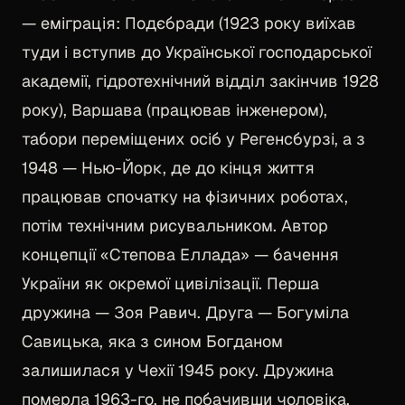
— еміграція: Подєбради (1923 року виїхав
туди і вступив до Української господарської
академії, гідротехнічний відділ закінчив 1928
року), Варшава (працював інженером),
табори переміщених осіб у Регенсбурзі, а з
1948 — Нью-Йорк, де до кінця життя
працював спочатку на фізичних роботах,
потім технічним рисувальником. Автор
концепції «Степова Еллада» — бачення
України як окремої цивілізації. Перша
дружина — Зоя Равич. Друга — Богуміла
Савицька, яка з сином Богданом
залишилася у Чехії 1945 року. Дружина
померла 1963-го, не побачивши чоловіка.