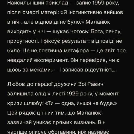
Найсильніший приклад — запис 1959 року,
після смерті матері: «Я інстинктивно вийшов
в ніч… але відповіді не було.» Маланюк
виходить у ніч — шукає чогось: Бога, сенсу,
присутності. І фіксує результат: відповіді не
було. Це не поетична метафора — це звіт про
невдалий експеримент. Він перевірив, чи є
щось за межами, — і записав відсутність.
Любов до першої дружини Зої Равич
залишила слід у листі 1929 року, у момент
кризи шлюбу: «Ти — одна, иншої не буде.»
Цей рядок цінний тим, що Маланюк
зазвичай уникає прямих визнань. Він
частіше описує обставини, ніж називає