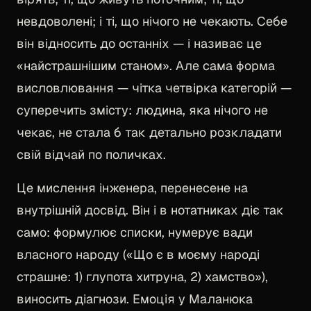
невдоволені; і ті, що нічого не чекають. Себе
він відносить до останніх — і називає це
«найстрашнішим станом». Але сама форма
висловлювання — чітка четвірка категорій —
суперечить змісту: людина, яка нічого не
чекає, не стала б так детально розкладати
свій відчай по поличках.
Це мислення інженера, перенесене на
внутрішній досвід. Він і в нотатниках діє так
само: формулює списки, нумерує вади
власного народу («Що є в моєму народі
страшне: 1) глупота хитруна, 2) хамство»),
виносить діагнози. Емоція у Маланюка