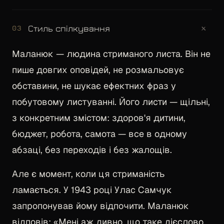
+
Стиль спілкування
03
Маланюк — людина стриманого листа. Він не
пише довгих оповідей, не розмальовує
обставини, не шукає ефектних фраз у
побутовому листуванні. Його листи — щільні,
з конкретним змістом: здоров'я дитини,
бюджет, робота, самота — все в одному
абзаці, без переходів і без жалощів.
Але є момент, коли ця стриманість
ламається. У 1943 році Улас Самчук
запропонував йому відпочити. Маланюк
відповів: «Мені аж дивно, що таке дієслово