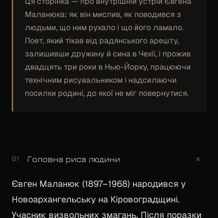
Ця сторінка — про внутрішній устрій Євгена
Маланюка: як він мислив, як поводився з
людьми, що ним рухало і що його ламало.
Поет, який тікав від радянського арешту,
залишивши дружину й сина в Чехії, і прожив
двадцять три роки в Нью-Йорку, працюючи
технічним рисувальником і надсилаючи
посилки родині, до якої не міг повернутися.
+
Головна риса людини
01
Євген Маланюк (1897–1968) народився у
Новоархангельську на Кіровоградщині.
Учасник визвольних змагань. Після поразки