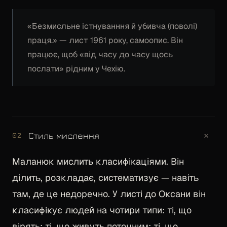
«Безмисльне істнуванння й убивча (поволі)
праця.» — лист 1961 року, самоопис. Він
працює, щоб «від часу до часу щось
послати» рідним у Чехію.
+
Стиль мислення
02
Маланюк мислить класифікаціями. Він
ділить, розкладає, систематизує — навіть
там, де це недоречно. У листі до Оксани він
класифікує людей на чотири типи: ті, що
вірять; ті, що живуть поточним; ті, що