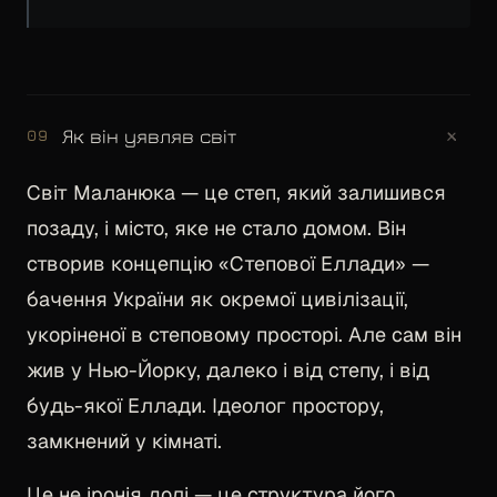
+
Як він уявляв світ
09
Світ Маланюка — це степ, який залишився
позаду, і місто, яке не стало домом. Він
створив концепцію «Степової Еллади» —
бачення України як окремої цивілізації,
укоріненої в степовому просторі. Але сам він
жив у Нью-Йорку, далеко і від степу, і від
будь-якої Еллади. Ідеолог простору,
замкнений у кімнаті.
Це не іронія долі — це структура його