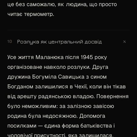
це без саможалю, як людина, що просто
читає термометр.
+
Розлука як центральний досвід
10
Усе життя Маланюка після 1945 року
організоване навколо розлуки. Друга
дружина Богуміла Савицька з сином
Богданом залишилися в Чехії, коли він тікав
від арешту радянською владою. Повернення
було неможливим: за залізною завісою
родина була недосяжною. Допомога
посилками — єдина форма батьківства і
чоловічої присутності, яка залишилася.