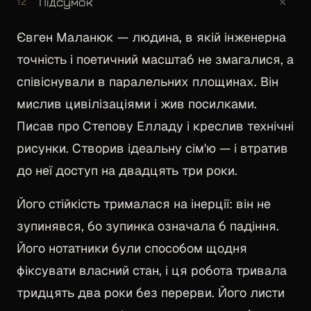
+
Підсумок
12
Євген Маланюк — людина, в якій інженерна
точність і поетичний масштаб не змагалися, а
співіснували в паралельних площинах. Він
мислив цивілізаціями і жив посилками.
Писав про Степову Елладу і креслив технічні
рисунки. Створив ідеальну сім'ю — і втратив
до неї доступ на двадцять три роки.
Його стійкість трималася на інерції: він не
зупинявся, бо зупинка означала б падіння.
Його нотатники були способом щодня
фіксувати власний стан, і ця робота тривала
тридцять два роки без перерви. Його листи