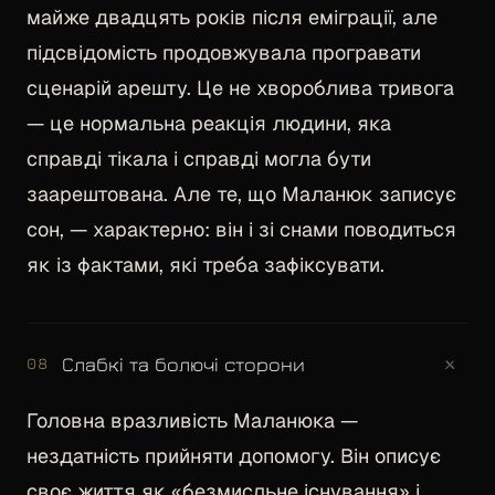
майже двадцять років після еміграції, але
підсвідомість продовжувала програвати
сценарій арешту. Це не хвороблива тривога
— це нормальна реакція людини, яка
справді тікала і справді могла бути
заарештована. Але те, що Маланюк записує
сон, — характерно: він і зі снами поводиться
як із фактами, які треба зафіксувати.
+
Слабкі та болючі сторони
08
Головна вразливість Маланюка —
нездатність прийняти допомогу. Він описує
своє життя як «безмисльне існування» і