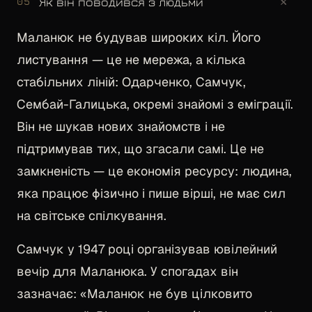
+
Як він поводився з людьми
05
Маланюк не будував широких кіл. Його
листування — це не мережа, а кілька
стабільних ліній: Одарченко, Самчук,
Сембай-Галицька, окремі знайомі з еміграції.
Він не шукав нових знайомств і не
підтримував тих, що згасали самі. Це не
замкненість — це економія ресурсу: людина,
яка працює фізично і пише вірші, не має сил
на світське спілкування.
Самчук у 1947 році організував ювілейний
вечір для Маланюка. У спогадах він
зазначає: «Маланюк не був цілковито