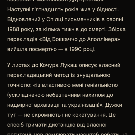
Наступні п'ятнадцять років жив у бідності.
Відновлений у Спілці письменників в серпні
1988 року, за кілька тижнів до смерті. Збірка
перекладів «Від Боккаччо до Аполлінера»
вийшла посмертно — в 1990 році.
У листах до Кочура Лукаш описує власний
перекладацький метод із знущальною
точністю: «із властивою мені геніальністю
(ускладненою небезпечним нахилом до
надмірної архаїзації та українізації)». Дужки
тут — не скромність і не кокетування. Це
спосіб тримати дистанцію від власної
репутації: усвідомлювати масштаб роботи, не