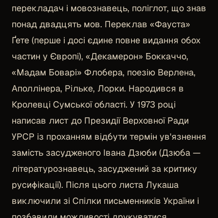
перекладач і мовознавець, поліглот, що знав
понад двадцять мов. Переклав «Фауста»
Ґете (перше і досі єдине повне видання обох
частин у Європі), «Декамерон» Боккаччо,
«Мадам Боварі» Флобера, поезію Верлена,
Аполлінера, Рільке, Лорки. Народився в
Кролевці Сумської області. У 1973 році
написав лист до Президії Верховної Ради
УРСР із проханням відбути термін ув'язнення
замість засудженого Івана Дзюби (Дзюба —
літературознавець, засуджений за критику
русифікації). Після цього листа Лукаша
виключили зі Спілки письменників України і
позбавили можливості друкуватися.