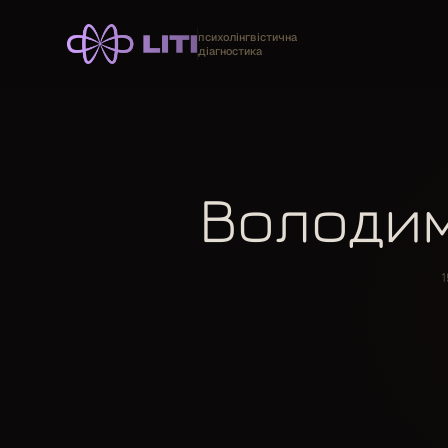
психолінгвістична
діагностика
Володим