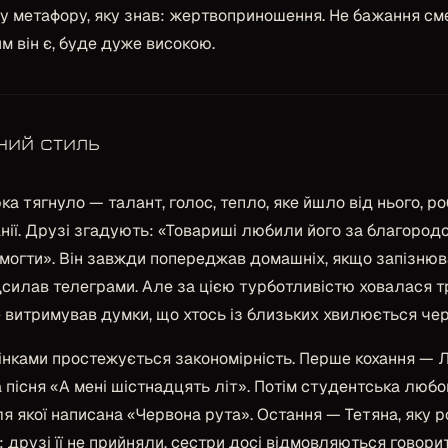
ну метафору, яку знав: жертвоприношення. Не бажання см
им він є, буде дуже високою.
ний стиль
а тягнуло — талант, голос, тепло, яке йшло від нього, р
нії. Друзі згадують:
«Товариші любили його за благородс
омогти»
. Він завжди попереджав домашніх, якщо запізнюв
силав телеграми. Але за цією турботливістю ховалася три
е витримував думки, що хтось із близьких хвилюється чер
жінками простежується закономірність. Перше кохання —
 пісня «А мені шістнадцять літ». Потім студентська люб
я якої написана «Червона рута». Остання — Тетяна, яку 
: друзі її не прийняли, сестри досі відмовляються говорит