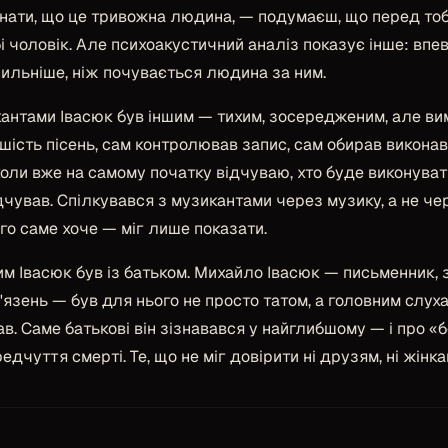
 знати, що це тривожна людина, — подумаєш, що перед т
і чоловік. Але психоакустичний аналіз показує інше: впе
сильніше, ніж почувається людина за ним.
икантами Івасюк був іншим — тихим, зосередженим, але в
ість пісень, сам контролював запис, сам обирав виконавц
коли вже на самому початку відчуваю, хто буде виконуват
чував. Спілкувався з музикантами через музику, а не чер
ого саме хоче — міг лише показати.
м Івасюк був із батьком. Михайло Івасюк — письменник, 
'язень — був для нього не просто татом, а головним слух
в. Саме батькові він зізнавався у найглибшому — і про «
редчуття смерті. Те, що не міг довірити ні друзям, ні жінк