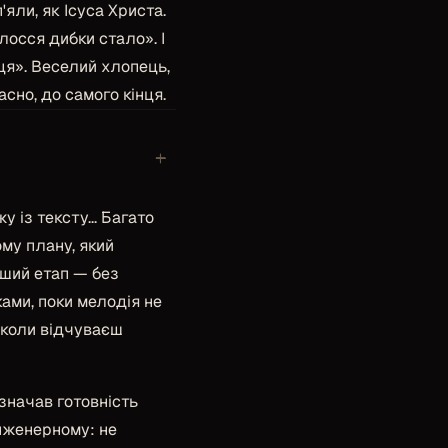
'яли, як Ісуса Христа.
олосся дибки стало». І
ця». Веселий хлопець,
сно, до самого кінця.
+
 із тексту... Багато
му плану, який
рший етап — без
ками, поки мелодія не
 коли відчуваєш
изначав готовність
інженерному: не