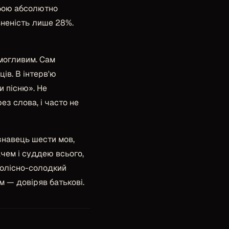
обою абсолютно
вненість лише 28%.
имогливим. Сам
ів. В інтерв'ю
и пісню»
. Не
ез слова, і часто не
знавець шести мов,
ачем і суддею всього,
болісно-солодкий
ам — довіряв батькові.