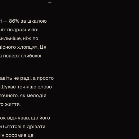
+
ті — 86% за шкалою
іх подразників:
сильніше, ніж по
існого хлопця». Ця
а поверх глибокої
авіть не раді, а просто
. Шукає точніше слово
очного, як мелодія
го життя.
юк відчував, що його
 (
«готові підрізати
він оформив це