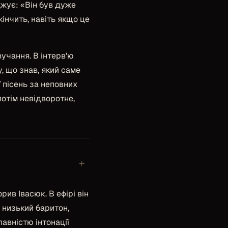
джує:
«Він був дуже
кінчить, навіть якщо це
учання. В інтерв'ю
у, що знав, який саме
7 пісень за неповних
потім невідворотне,
+
ив Івасюк. В ефірі він
 низький баритон,
лавністю інтонації