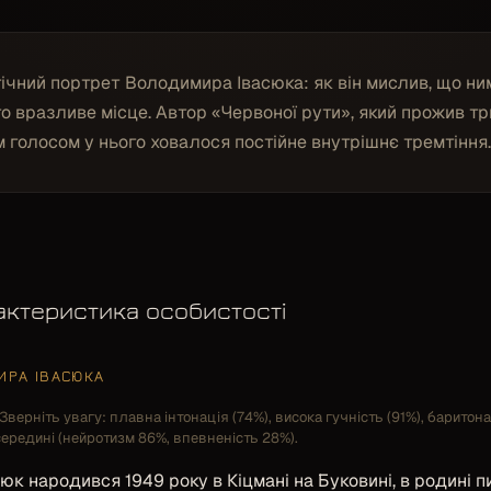
ічний портрет Володимира Івасюка: як він мислив, що ни
ого вразливе місце. Автор «Червоної рути», який прожив тр
им голосом у нього ховалося постійне внутрішнє тремтіння.
актеристика особистості
ИРА ІВАСЮКА
Зверніть увагу: плавна інтонація (74%), висока гучність (91%), баритон
середині (нейротизм 86%, впевненість 28%).
юк народився 1949 року в Кіцмані на Буковині, в родині