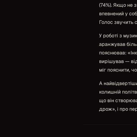
(74%). Якщо не
впевнений у соб
Голос звучить 
У роботі з муз
аранжував більш
пояснював:
«Ін
вирішував — від
міг пояснити, ч
А найвідвертіши
колишній політв
що він створюва
дрож», і про пе