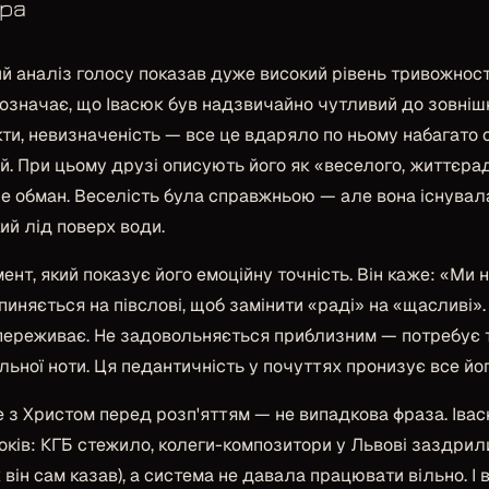
ра
й аналіз голосу показав дуже високий рівень тривожнос
 означає, що Івасюк був надзвичайно чутливий до зовнішн
кти, невизначеність — все це вдаряло по ньому набагато 
й. При цьому друзі описують його як «веселого, життєрад
не обман. Веселість була справжньою — але вона існувал
кий лід поверх води.
мент, який показує його емоційну точність. Він каже:
«Ми н
пиняється на півслові, щоб замінити «раді» на «щасливі»
у переживає. Не задовольняється приблизним — потребує т
ьної ноти. Ця педантичність у почуттях пронизує все йо
 з Христом перед розп'яттям — не випадкова фраза. Івас
боків: КГБ стежило, колеги-композитори у Львові заздрили
к він сам казав), а система не давала працювати вільно. І 