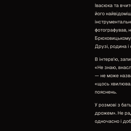
Івасюка та вчит
його найвідоміш
інструментальни
фотографував, н
Брюховицькому л
Друзі, родина і
В інтерв'ю, зап
«Не знаю, внас
— не може назва
«щось хвилювало
пояснень.
У розмові з бат
дрожем». Не рад
одночасно і доб