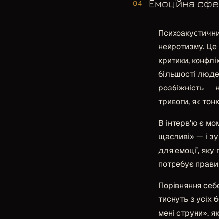
Емоційна сфе
04
Психоакустични
нейротизму. Це
критики, конфлі
більшості люде
розбіжність — 
тривоги, як тон
В інтерв'ю є мо
щасливі»
— і зу
для емоції, як
потребує правил
Порівняння себе
тиснуть з усіх 
мені струни»
, я