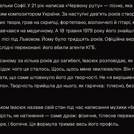
ельки Софії. У 21 рік написав «Червону руту» — пісню, яка
им композитором України. За наступні дев'ять років створи
х твори, грав на скрипці, фортепіано, віолончелі й гітарі,
авчався на медичному. А 18 травня 1979 року його знайш
ісі під Львовом. Йому було тридцять років. Офіційна ве
 слідчі переконані: його вбили агенти КГБ.
исаному за кілька років до загибелі, Івасюк розповідає, я
лідок чого це сталось. Щось, щось мене хвилювало»
. Він
ти, що саме штовхнуло його до творчості. Не «я вирішив»,
». Творчість прийшла до нього, як гарячка: тілесно, бе
ьком Івасюк назвав свій стан під час написання музики «
ість, не натхнення — саме дрож: фізичне, тілесне пережи
ре, і боляче. Ця формула тримає весь його профіль.