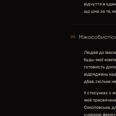
відчуття в єди
що ціна за те, к
Міжособистіс
05
Людей до Івасюк
будь-якої компа
готовність доп
відряджень над
дбав, скільки н
У стосунках з 
якій присвячена
Соколовська, дл
«чорною феєю»