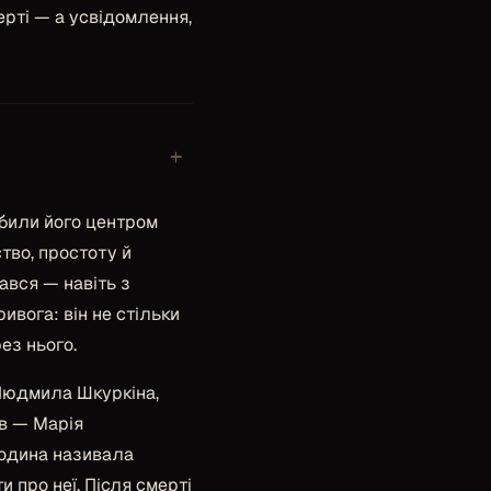
ерті — а усвідомлення,
+
обили його центром
тво, простоту й
ався — навіть з
вога: він не стільки
ез нього.
 Людмила Шкуркіна,
ов — Марія
родина називала
и про неї. Після смерті