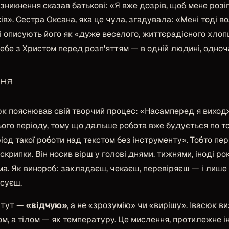
 зникнення сказав батькові:
«Я вже дозрів, щоб мене розіп
ів»
. Сестра Оксана, яка це чула, згадувала: «Мені тоді в
і описують його як «дуже веселого, життєрадісного хлоп
ебе з Христом перед розп'яттям — в одній людині, одноча
ння
сюк пояснював свій творчий процес:
«Насамперед я виходжу
ого періоду, тому що дальше робота вже будується по то
іод такої роботи над текстом без інструменту»
. Тобто пе
 скрипки. Він носив вірш у голові днями, тижнями, іноді ро
ма. Як винороб: закладаєш, чекаєш, перевіряєш — і лише
исуєш.
 тут —
«відчую»
, а не «зрозумію» чи «вирішу». Івасюк в
ом, а тілом — як температуру. Це мислення, протилежне 