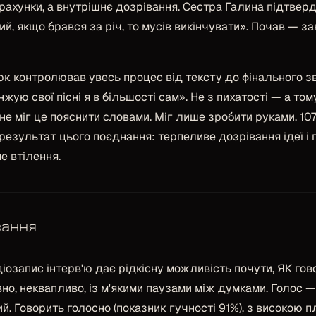
зрахунки, а внутрішнє дозрівання. Сестра Галина підтвер
ий, якщо брався за річ, то мусів викінчувати»
. Почав — за
к контролював увесь процес від тексту до фінального зв
жую свої пісні я в більшості сам»
. Не з пихатості — а том
і не міг це пояснити словами. Міг лише зробити руками. 10
результат цього поєднання: терпеливе дозрівання ідеї і 
 втілення.
вання
озапис інтерв'ю дає рідкісну можливість почути, ЯК говор
о, неквапливо, із м'якими паузами між думками. Голос —
ий. Говорить голосно (показник гучності 91%), з високою п