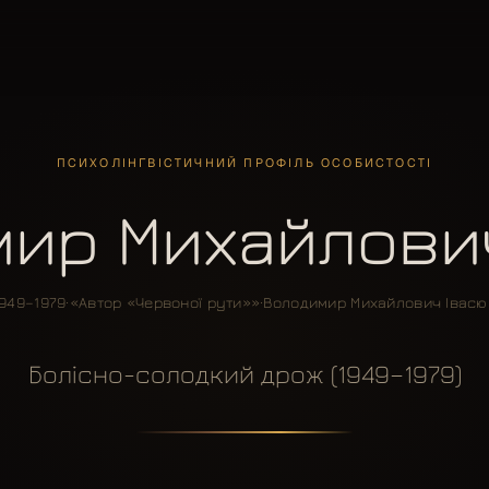
ПСИХОЛІНГВІСТИЧНИЙ ПРОФІЛЬ ОСОБИСТОСТІ
ир Михайлови
1949–1979
·
«Автор «Червоної рути»»
·
Володимир Михайлович Івасю
Болісно-солодкий дрож (1949–1979)