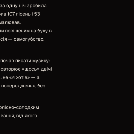
 за одну ніч зробила
в 107 пісень і 53
 малював,
ли повішеним на буку в
рсія — самогубство.
к почав писати музику:
 повторює «щось» двічі
 не «я хотів» — а
з попередження, без
болісно-солодким
вання, від якого