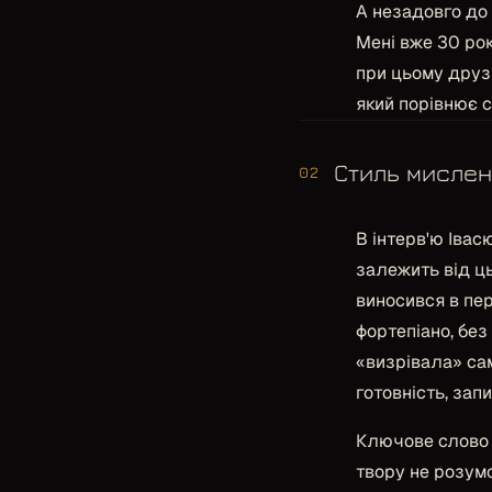
А незадовго до
Мені вже 30 рок
при цьому друз
який порівнює с
Стиль мисле
02
В інтерв'ю Іва
залежить від ць
виносився в пер
фортепіано, без
«визрівала» са
готовність, зап
Ключове слово
твору не розум