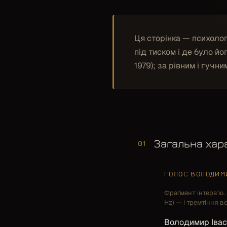
Ця сторінка — психолог
під тиском і де було й
1979); за рівним і гучн
Загальна хар
01
ГОЛОС ВОЛОДИМ
Фрагмент інтерв'ю. 
Hz) — і тремтіння в
Володимир Івас