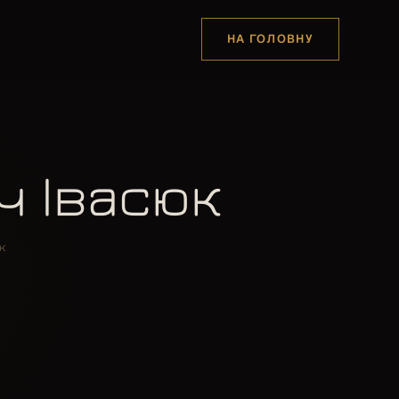
НА ГОЛОВНУ
ч Івасюк
к