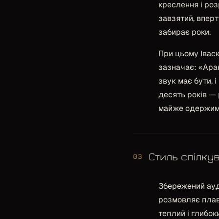
креслення і ро
завзятий, вперт
забирає роки.
При цьому Івасю
зазначає:
«Аран
звук має бути, 
десять років — 
майже одержиме
Стиль спілку
03
Збережений ауді
розмовляє плавн
теплий і глибок